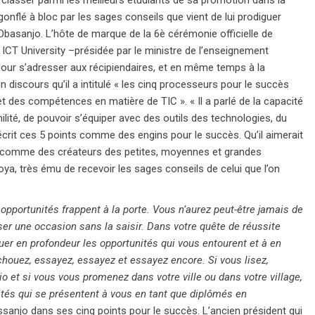
se classer parmi les meilleurs étudiants de sa promotion dans la
 gonflé à bloc par les sages conseils que vient de lui prodiguer
 Obasanjo. L’hôte de marque de la 6è cérémonie officielle de
ICT University –présidée par le ministre de l’enseignement
 pour s’adresser aux récipiendaires, et en même temps à la
n discours qu’il a intitulé « les cinq processeurs pour le succès
 des compétences en matière de TIC ». « Il a parlé de la capacité
umilité, de pouvoir s’équiper avec des outils des technologies, du
a décrit ces 5 points comme des engins pour le succès. Qu’il aimerait
r comme des créateurs des petites, moyennes et grandes
oya, très ému de recevoir les sages conseils de celui que l’on
opportunités frappent à la porte. Vous n’aurez peut-être jamais de
er une occasion sans la saisir. Dans votre quête de réussite
luer en profondeur les opportunités qui vous entourent et à en
houez, essayez, essayez et essayez encore. Si vous lisez,
dio et si vous vous promenez dans votre ville ou dans votre village,
ités qui se présentent à vous en tant que diplômés en
sanjo dans ses cinq points pour le succès. L’ancien président qui