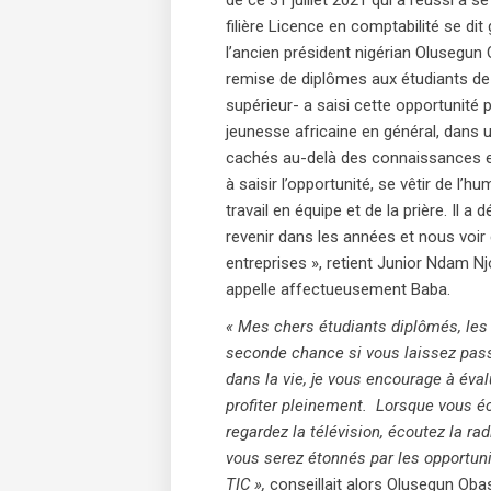
de ce 31 juillet 2021 qui a réussi à 
filière Licence en comptabilité se dit
l’ancien président nigérian Olusegun
remise de diplômes aux étudiants de 
supérieur- a saisi cette opportunité
jeunesse africaine en général, dans u
cachés au-delà des connaissances et
à saisir l’opportunité, se vêtir de l’h
travail en équipe et de la prière. Il 
revenir dans les années et nous voi
entreprises », retient Junior Ndam Nj
appelle affectueusement Baba.
« Mes chers étudiants diplômés, les 
seconde chance si vous laissez pass
dans la vie, je vous encourage à éva
profiter pleinement. Lorsque vous éc
regardez la télévision, écoutez la ra
vous serez étonnés par les opportun
TIC »,
conseillait alors Olusegun Obas